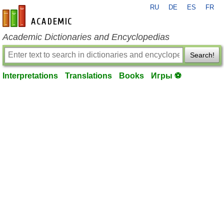
RU
DE
ES
FR
en-academic.com
Academic Dictionaries and Encyclopedias
Search!
Interpretations
Translations
Books
Игры ⚽