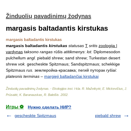
Žinduolių pavadinimų žodynas
margasis baltadantis kirstukas
margasis baltadantis kirstukas
margasis baltadantis
kirstukas
statusas
T
sritis
zoologija |
vardynas
taksono rangas
rūšis
atitikmenys
:
lot.
Diplomesodon
pulchellum
angl.
piebald shrew; sand shrew; Turkestan desert
shrew
vok.
gescheskte Spitzmaus; Sandspitzmaus; schekkige
Spitzmaus
rus.
землеройка-красавка; пегий путорак
ryšiai
:
platesnis terminas
–
margieji baltadančiai kirstukai
Žinduolių pavadinimų žodynas. - Ekologijos inst. l-kla
.
R. Mažeikytė, E. Mickevičius, J.
Prūsaitė, K. Baranauskas, R. Baleišis
.
2002
.
Игры ⚽
Нужно сделать НИР?
gescheskte Spitzmaus
piebald shrew