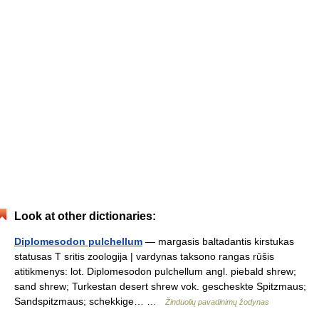
Look at other dictionaries:
Diplomesodon pulchellum
— margasis baltadantis kirstukas
statusas T sritis zoologija | vardynas taksono rangas rūšis
atitikmenys: lot. Diplomesodon pulchellum angl. piebald shrew;
sand shrew; Turkestan desert shrew vok. gescheskte Spitzmaus;
Sandspitzmaus; schekkige… …
Žinduolių pavadinimų žodynas