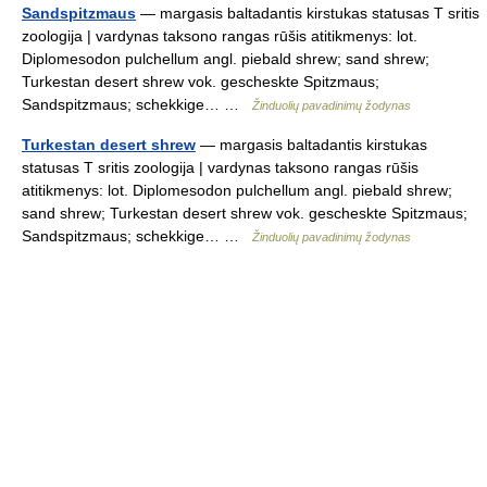
Sandspitzmaus
— margasis baltadantis kirstukas statusas T sritis
zoologija | vardynas taksono rangas rūšis atitikmenys: lot.
Diplomesodon pulchellum angl. piebald shrew; sand shrew;
Turkestan desert shrew vok. gescheskte Spitzmaus;
Sandspitzmaus; schekkige… …
Žinduolių pavadinimų žodynas
Turkestan desert shrew
— margasis baltadantis kirstukas
statusas T sritis zoologija | vardynas taksono rangas rūšis
atitikmenys: lot. Diplomesodon pulchellum angl. piebald shrew;
sand shrew; Turkestan desert shrew vok. gescheskte Spitzmaus;
Sandspitzmaus; schekkige… …
Žinduolių pavadinimų žodynas