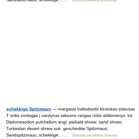
Žinduolių pavadinimų žodynas
schekkige Spitzmaus
— margasis baltadantis kirstukas statusas
T sritis zoologija | vardynas taksono rangas rūšis atitikmenys: lot.
Diplomesodon pulchellum angl. piebald shrew; sand shrew;
Turkestan desert shrew vok. gescheskte Spitzmaus;
Sandspitzmaus; schekkige… …
Žinduolių pavadinimų žodynas