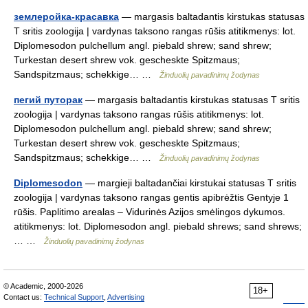
землеройка-красавка
— margasis baltadantis kirstukas statusas
T sritis zoologija | vardynas taksono rangas rūšis atitikmenys: lot.
Diplomesodon pulchellum angl. piebald shrew; sand shrew;
Turkestan desert shrew vok. gescheskte Spitzmaus;
Sandspitzmaus; schekkige… …
Žinduolių pavadinimų žodynas
пегий путорак
— margasis baltadantis kirstukas statusas T sritis
zoologija | vardynas taksono rangas rūšis atitikmenys: lot.
Diplomesodon pulchellum angl. piebald shrew; sand shrew;
Turkestan desert shrew vok. gescheskte Spitzmaus;
Sandspitzmaus; schekkige… …
Žinduolių pavadinimų žodynas
Diplomesodon
— margieji baltadančiai kirstukai statusas T sritis
zoologija | vardynas taksono rangas gentis apibrėžtis Gentyje 1
rūšis. Paplitimo arealas – Vidurinės Azijos smėlingos dykumos.
atitikmenys: lot. Diplomesodon angl. piebald shrews; sand shrews;
… …
Žinduolių pavadinimų žodynas
© Academic, 2000-2026
18+
Contact us:
Technical Support
,
Advertising